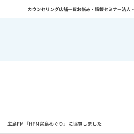
カウンセリング
店舗一覧
お悩み・情報
セミナー
法人
カウンセリングのご利用案内
広島店
症状・ご相談
一般向けセミナー
プログラムCBT
山口店
コラム
専門家向けセミナー
心理検査
大阪店
性加害再発防止プログラムCBT
東京品川店
カウンセラー紹介
静岡浜松店
川崎店
神戸三宮店
高田馬場店
梅田店
オンライン性犯罪再犯防止
カウンセリングセンター
広島FM「HFM宮島めぐり」に協賛しました