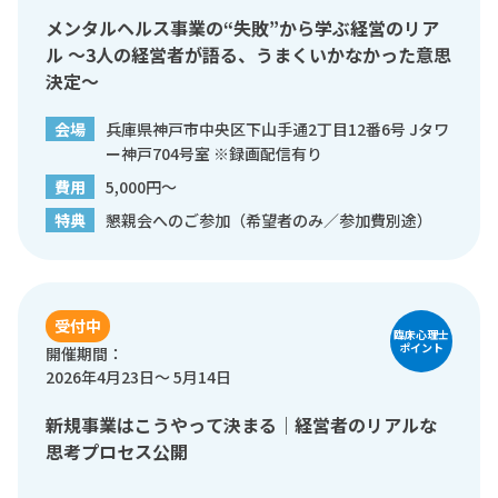
メンタルヘルス事業の“失敗”から学ぶ経営のリア
ル 〜3人の経営者が語る、うまくいかなかった意思
決定〜
会場
兵庫県神戸市中央区下山手通2丁目12番6号 Jタワ
ー神戸704号室 ※録画配信有り
費用
5,000円～
特典
懇親会へのご参加（希望者のみ／参加費別途）
受付中
臨床心理士
ポイント
開催期間：
2026年4月23日〜 5月14日
新規事業はこうやって決まる｜経営者のリアルな
思考プロセス公開