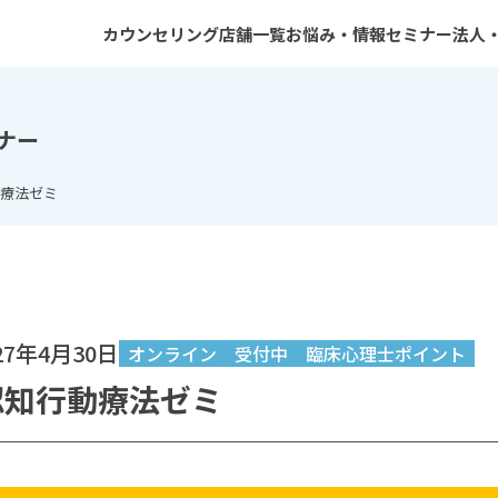
カウンセリング
店舗一覧
お悩み・情報
セミナー
法人
カウンセリングのご利用案内
広島店
症状・ご相談
一般向けセミナー
プログラムCBT
山口店
コラム
専門家向けセミナー
ナー
心理検査
大阪店
性加害再発防止プログラムCBT
東京品川店
療法ゼミ
カウンセラー紹介
静岡浜松店
川崎店
神戸三宮店
高田馬場店
梅田店
7年4月30日
オンライン
受付中
臨床心理士ポイント
オンライン性犯罪再犯防止
認知行動療法ゼミ
カウンセリングセンター