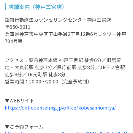
店舗案内（神戸三宮店）
認知行動療法カウンセリングセンター神戸三宮店
〒650-0011
兵庫県神戸市中央区下山手通2丁目12番6号 Jタワー神戸
704号室
アクセス：阪急神戸本線 神戸三宮駅 徒歩6分／旧居留
地・大丸前駅 徒歩7分／県庁前駅 徒歩8分／JR三ノ宮駅
徒歩8分／JR元町駅 徒歩8分
営業時間：10:00〜20:00（完全予約制）
▼WEBサイト
https://cbt-counseling.jp/office/kobesannomiya/
▼ご予約フォーム