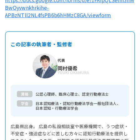
https://docs.google.com/forms/d/e/1FAIpQLSelm3nM
BwOyvwnkhrkihe-
APBzNTll2NL4fsPB6b6hHMzC8GA/viewform
この記事の執筆者・監修者
代表
岡村優希
YUUKI OKAMURA
資格
公認心理師、臨床心理士、認定行動療法士
学会
日本認知療法・認知行動療法学会一般社団法人、
日本認知・行動療法学会
広島県出身。 広島の私設相談室や医療機関で、うつ症状・
不安症・強迫症などに苦しむ方々に認知行動療法を提供し