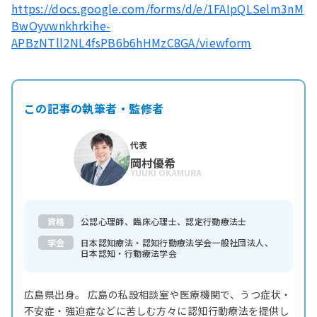
https://docs.google.com/forms/d/e/1FAIpQLSelm3nM
BwOyvwnkhrkihe-
APBzNTll2NL4fsPB6b6hHMzC8GA/viewform
この記事の執筆者・監修者
代表
岡村優希
YUUKI OKAMURA
資格
公認心理師、臨床心理士、認定行動療法士
学会
日本認知療法・認知行動療法学会一般社団法人、
日本認知・行動療法学会
広島県出身。 広島の私設相談室や医療機関で、うつ症状・
不安症・強迫症などに苦しむ方々に認知行動療法を提供し