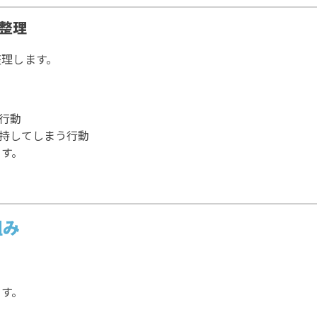
の整理
整理します。
行動
持してしまう行動
ます。
組み
ます。