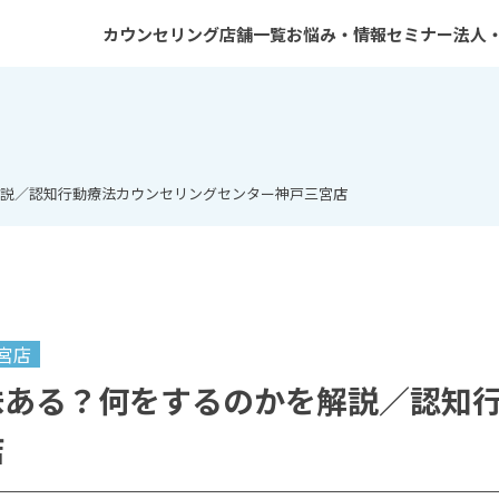
カウンセリング
店舗一覧
お悩み・情報
セミナー
法人
カウンセリングのご利用案内
広島店
症状・ご相談
一般向けセミナー
プログラムCBT
山口店
コラム
専門家向けセミナー
心理検査
大阪店
性加害再発防止プログラムCBT
東京品川店
説／認知行動療法カウンセリングセンター神戸三宮店
カウンセラー紹介
静岡浜松店
川崎店
神戸三宮店
高田馬場店
梅田店
宮店
オンライン性犯罪再犯防止
味ある？何をするのかを解説／認知
カウンセリングセンター
店