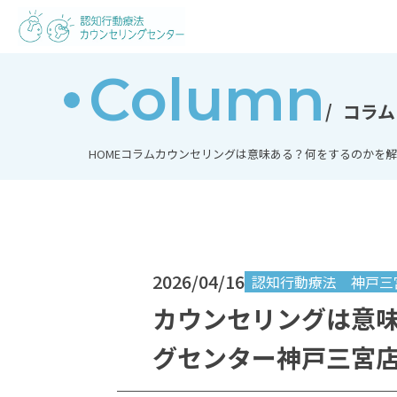
Column
コラム
HOME
コラム
カウンセリングは意味ある？何をするのかを解
2026/04/16
認知行動療法
神戸三
カウンセリングは意
グセンター神戸三宮