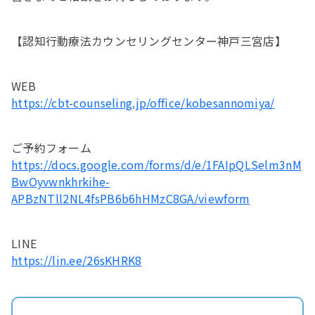
【認知行動療法カウンセリングセンター神戸三宮店】
WEB
https://cbt-counseling.jp/office/kobesannomiya/
ご予約フォーム
https://docs.google.com/forms/d/e/1FAIpQLSelm3nM
BwOyvwnkhrkihe-
APBzNTll2NL4fsPB6b6hHMzC8GA/viewform
LINE
https://lin.ee/26sKHRK8