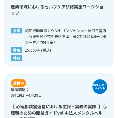
産業領域におけるセルフケア研修実施ワークショ
ップ
会場
認知行動療法カウンセリングセンター神戸三宮店
（兵庫県神戸市中央区下山手通2丁目12番6号 Jタ
ワー神戸704号室）
費用
15,000円 (税込)
特典
受付中
臨床心理士
ポイント
開催期間：
3月29日～4月29日
【 心理相談室運営における広報・実務の実際 】心
理職のための開業ガイドvol.4-法人メンタルヘル