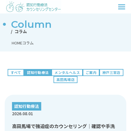
Column
コラム
HOME
コラム
すべて
認知行動療法
メンタルヘルス
ご案内
神戸三宮店
高田馬場店
認知行動療法
2026.08.01
高田馬場で強迫症のカウンセリング｜確認や手洗